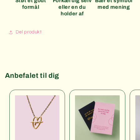
Støt et godt
Forkæl dig selv
Bær et symbol
formål
eller en du
med mening
holder af
Del produkt
Anbefalet til dig