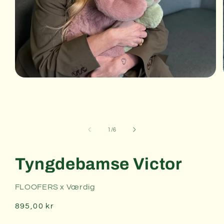
Åbn
mediet
1
i
modus
af
1
/
6
Tyngdebamse Victor
FLOOFERS x Værdig
Normalpris
895,00 kr