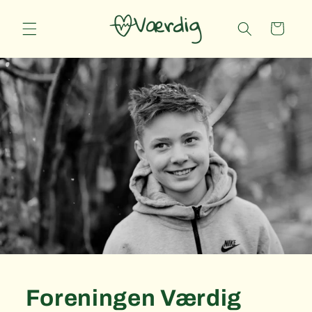
Gå til
indhold
Indkøbskurv
Foreningen Værdig