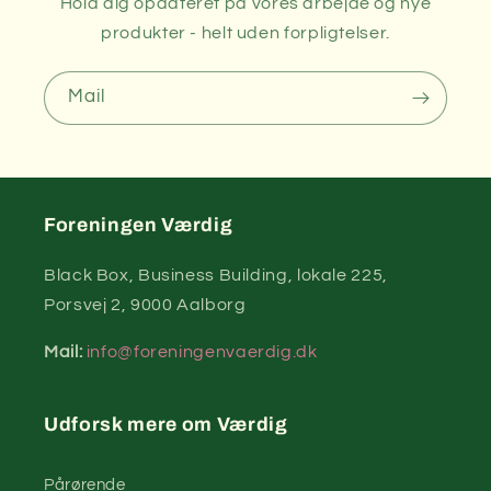
Hold dig opdateret på vores arbejde og nye
produkter - helt uden forpligtelser.
Mail
Foreningen Værdig
Black Box, Business Building, lokale 225,
Porsvej 2, 9000 Aalborg
Mail:
info@foreningenvaerdig.dk
Udforsk mere om Værdig
Pårørende