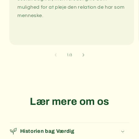
mulighed for at pleje den relation de har som
menneske.
af
1
/
3
Lær mere om os
Historien bag Værdig